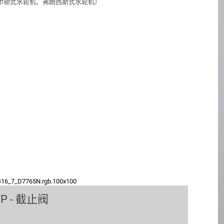
尔顿式水轮机、弗朗西斯式水轮机）
P - 截止阀