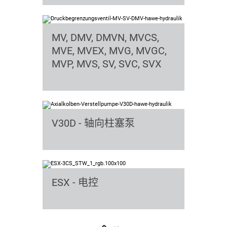
MV, DMV, DMVN, MVCS,
MVE, MVEX, MVG, MVGC,
MVP, MVS, SV, SVC, SVX
V30D - 轴向柱塞泵
ESX - 电控