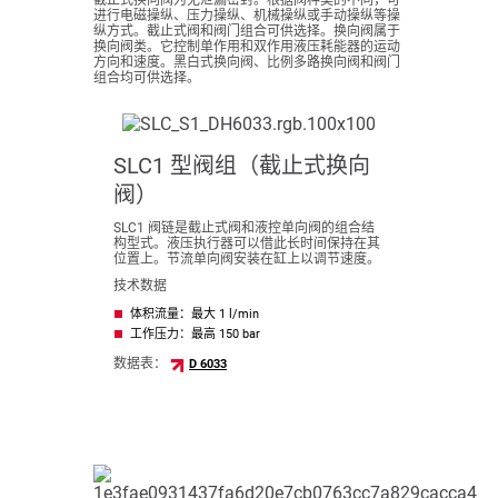
截止式换向阀为无泄漏密封。根据阀种类的不同，可
进行电磁操纵、压力操纵、机械操纵或手动操纵等操
纵方式。截止式阀和阀门组合可供选择。换向阀属于
换向阀类。它控制单作用和双作用液压耗能器的运动
方向和速度。黑白式换向阀、比例多路换向阀和阀门
组合均可供选择。
SLC1 型阀组（截止式换向
阀）
SLC1 阀链是截止式阀和液控单向阀的组合结
构型式。液压执行器可以借此长时间保持在其
位置上。节流单向阀安装在缸上以调节速度。
技术数据
体积流量：最大 1 l/min
工作压力：最高 150 bar
数据表：
D 6033