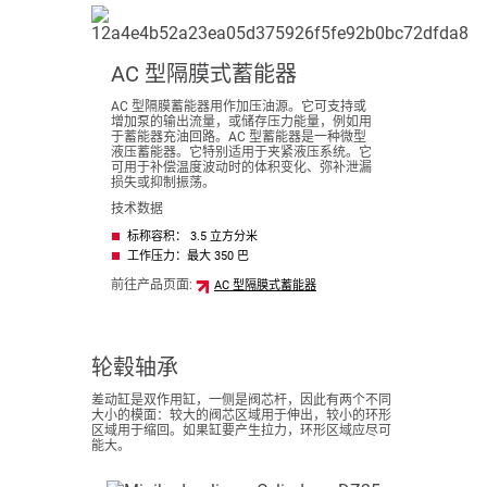
AC 型隔膜式蓄能器
AC 型隔膜蓄能器用作加压油源。它可支持或
增加泵的输出流量，或储存压力能量，例如用
于蓄能器充油回路。AC 型蓄能器是一种微型
液压蓄能器。它特别适用于夹紧液压系统。它
可用于补偿温度波动时的体积变化、弥补泄漏
损失或抑制振荡。
技术数据
标称容积： 3.5 立方分米
工作压力：最大 350 巴
前往产品页面:
AC 型隔膜式蓄能器
轮毂轴承
差动缸是双作用缸，一侧是阀芯杆，因此有两个不同
大小的模面：较大的阀芯区域用于伸出，较小的环形
区域用于缩回。如果缸要产生拉力，环形区域应尽可
能大。