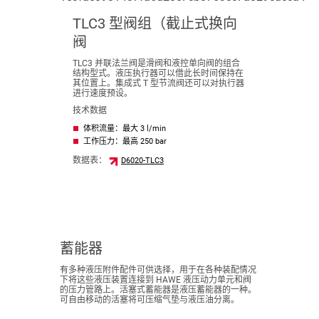
TLC3 型阀组（截止式换向
阀
TLC3 并联法兰阀是滑阀和液控单向阀的组合
结构型式。液压执行器可以借此长时间保持在
其位置上。集成式 T 型节流阀还可以对执行器
进行速度预设。
技术数据
体积流量：最大 3 l/min
工作压力：最高 250 bar
数据表：
D6020-TLC3
蓄能器
有多种液压附件配件可供选择，用于在各种装配情况
下将这些液压装置连接到 HAWE 液压动力单元和阀
的压力管路上。活塞式蓄能器是液压蓄能器的一种。
可自由移动的活塞将可压缩气垫与液压油分离。