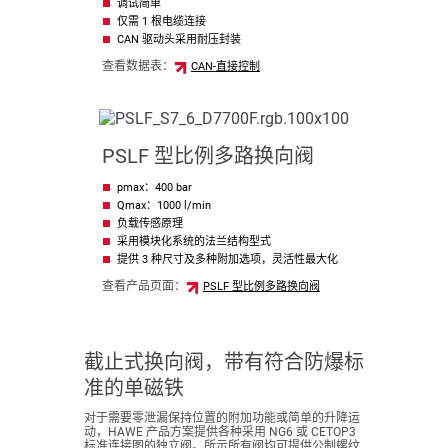
调试简单
仅需 1 根电缆连接
CAN 驱动头采用耐压封装
查看数据表：
CAN-直接控制
PSLF 型比例多路换向阀
pmax：400 bar
Qmax：1000 l/min
负载传感原理
采用模块化系统的法兰结构型式
提供 3 种尺寸及多种附加选项，灵活性最大化
查看产品页面：
PSLF 型比例多路换向阀
截止式换向阀，带有符合防爆标
准的单磁铁
对于需要零泄漏保持位置的附加功能或简单的升降运
动，HAWE 产品方案提供各种采用 NG6 或 CETOP3
标准连接图的独立阀。所示所有阀均可提供公制螺纹