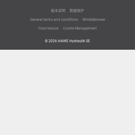
版本说明
数据保护
General terms and conditions
Whistleblower
Fluid lexicon
Cookie Management
© 2026 HAWE Hydraulik SE