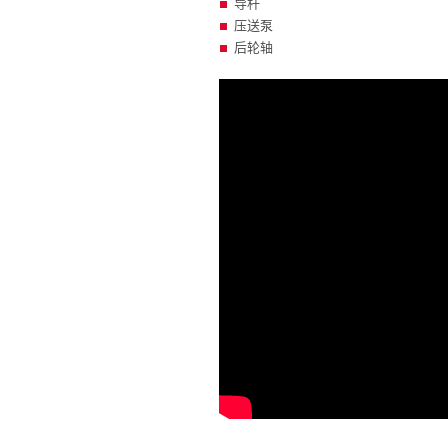
导杆
压送泵
后轮轴