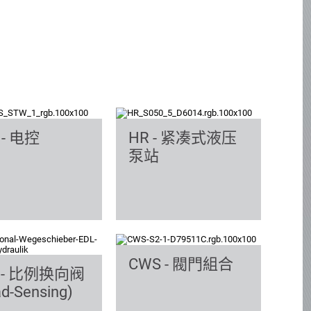
 - 电控
HR - 紧凑式液压
泵站
CWS - 閥門組合
L - 比例换向阀
d-Sensing)