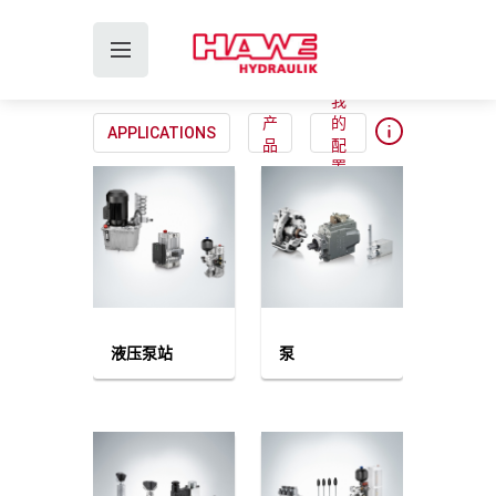
我
产
的
APPLICATIONS
品
配
置
液压泵站
泵