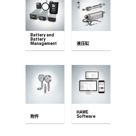
Battery and
Battery
Management
液压缸
HAWE
附件
Software